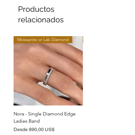
Productos
relacionados
Moissanite or Lab Diamond
Moissanite or Lab Diamo
Nora - Single Diamond Edge
Jules - Mixed Metal Soli
Ladies Band
Precio de oferta
Desde
Precio de oferta
Desde
890,00 US$