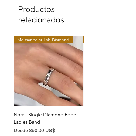
Productos
relacionados
Moissanite or Lab Diamond
Moissanite or Lab Diamo
Nora - Single Diamond Edge
Jules - Mixed Metal Soli
Ladies Band
Precio de oferta
Desde
Precio de oferta
Desde
890,00 US$