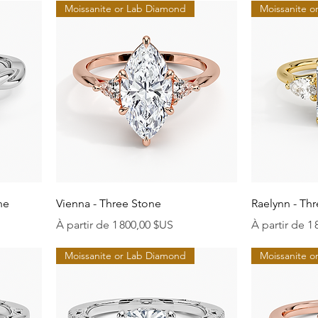
Moissanite or Lab Diamond
Moissanite 
Aperçu rapide
A
ne
Vienna - Three Stone
Raelynn - Th
Prix promotionnel
Prix promoti
À partir de
1 800,00 $US
À partir de
1 
Moissanite or Lab Diamond
Moissanite 