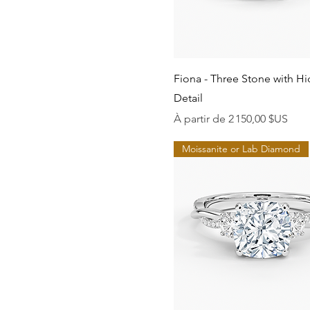
Aperçu rapide
Fiona - Three Stone with H
Detail
Prix promotionnel
À partir de
2 150,00 $US
Moissanite or Lab Diamond