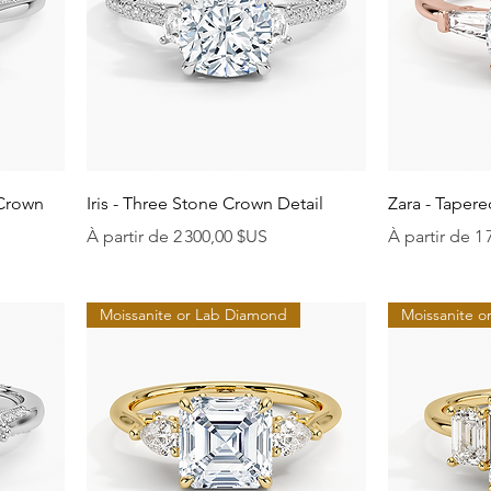
Aperçu rapide
A
 Crown
Iris - Three Stone Crown Detail
Zara - Taper
Prix promotionnel
Prix promoti
À partir de
2 300,00 $US
À partir de
1 
Moissanite or Lab Diamond
Moissanite 