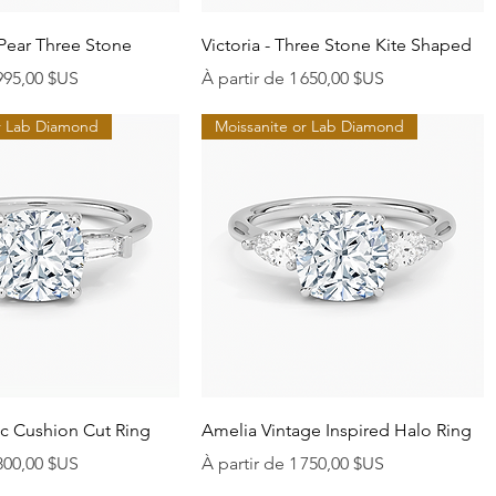
perçu rapide
Aperçu rapide
 Pear Three Stone
Victoria - Three Stone Kite Shaped
onnel
Prix promotionnel
995,00 $US
À partir de
1 650,00 $US
or Lab Diamond
Moissanite or Lab Diamond
perçu rapide
Aperçu rapide
ic Cushion Cut Ring
Amelia Vintage Inspired Halo Ring
onnel
Prix promotionnel
800,00 $US
À partir de
1 750,00 $US