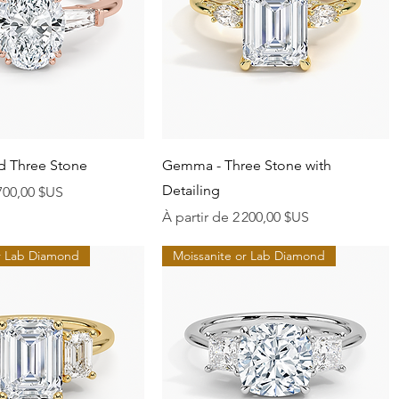
perçu rapide
Aperçu rapide
ed Three Stone
Gemma - Three Stone with
Detailing
onnel
700,00 $US
Prix promotionnel
À partir de
2 200,00 $US
or Lab Diamond
Moissanite or Lab Diamond