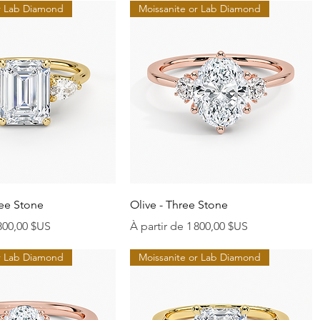
or Lab Diamond
Moissanite or Lab Diamond
perçu rapide
Aperçu rapide
ree Stone
Olive - Three Stone
onnel
Prix promotionnel
800,00 $US
À partir de
1 800,00 $US
or Lab Diamond
Moissanite or Lab Diamond