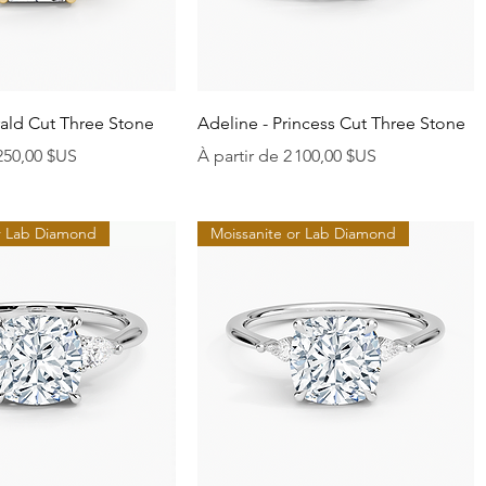
perçu rapide
Aperçu rapide
ald Cut Three Stone
Adeline - Princess Cut Three Stone
onnel
Prix promotionnel
250,00 $US
À partir de
2 100,00 $US
or Lab Diamond
Moissanite or Lab Diamond