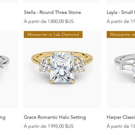
Aperçu rapide
A
Stella - Round Three Stone
Layla - Small
Prix promotionnel
Prix promoti
À partir de
1 800,00 $US
À partir de
1 
Moissanite or Lab Diamond
Moissanite 
Aperçu rapide
A
ing
Grace Romantic Halo Setting
Harper Class
Prix promotionnel
Prix promoti
À partir de
1 995,00 $US
À partir de
1 