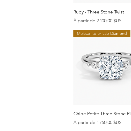
Aperçu rapide
Ruby - Three Stone Twist
Prix promotionnel
À partir de
2 400,00 $US
Moissanite or Lab Diamond
Aperçu rapide
Chloe Petite Three Stone R
Prix promotionnel
À partir de
1 750,00 $US