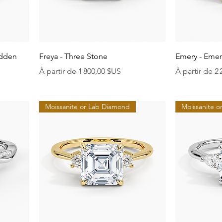
Aperçu rapide
A
idden
Freya - Three Stone
Emery - Emer
Prix promotionnel
Prix promoti
À partir de
1 800,00 $US
À partir de
2 
Moissanite or Lab Diamond
Moissanite 