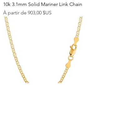
10k 3.1mm Solid Mariner Link Chain
Prix promotionnel
À partir de
903,00 $US
10k 2.5mm Solid Mariner Link Chain
Prix promotionnel
À partir de
589,00 $US