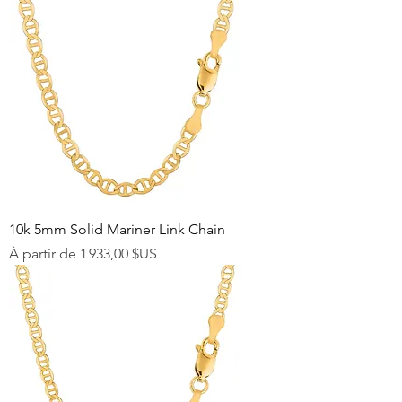
10k 5mm Solid Mariner Link Chain
Prix promotionnel
À partir de
1 933,00 $US