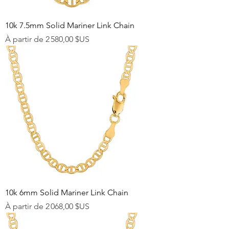
10k 7.5mm Solid Mariner Link Chain
Prix promotionnel
À partir de
2 580,00 $US
10k 6mm Solid Mariner Link Chain
Prix promotionnel
À partir de
2 068,00 $US